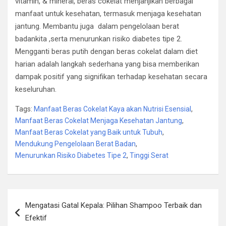
vitamin, & mineral, beras cokelat menjanjikan berbagai
manfaat untuk kesehatan, termasuk menjaga kesehatan
jantung. Membantu juga dalam pengelolaan berat
badankita ,serta menurunkan risiko diabetes tipe 2.
Mengganti beras putih dengan beras cokelat dalam diet
harian adalah langkah sederhana yang bisa memberikan
dampak positif yang signifikan terhadap kesehatan secara
keseluruhan.
Tags:
Manfaat Beras Cokelat Kaya akan Nutrisi Esensial
,
Manfaat Beras Cokelat Menjaga Kesehatan Jantung
,
Manfaat Beras Cokelat yang Baik untuk Tubuh
,
Mendukung Pengelolaan Berat Badan
,
Menurunkan Risiko Diabetes Tipe 2
,
Tinggi Serat
Post
Mengatasi Gatal Kepala: Pilihan Shampoo Terbaik dan
navigation
Efektif