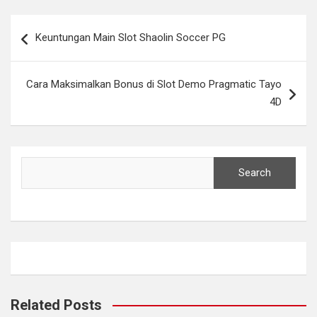
Post
Keuntungan Main Slot Shaolin Soccer PG
navigation
Cara Maksimalkan Bonus di Slot Demo Pragmatic Tayo
4D
Search
Search
Related Posts
ş
v
v
v
v
c
c
c
v
ş
c
c
ş
c
c
c
b
c
ş
c
ş
v
v
l
g
g
g
g
v
g
g
g
n
s