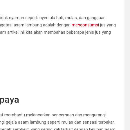
dak nyaman seperti nyeri ulu hati, mulas, dan gangguan
engatasi asam lambung adalah dengan
mengonsumsi
jus yang
 artikel ini, kita akan membahas beberapa jenis jus yang
paya
apat membantu melancarkan pencernaan dan mengurangi
 gejala asam lambung seperti mulas dan sensasi terbakar.
ah sembelit, yang sering kali terkait dengan keluhan asam