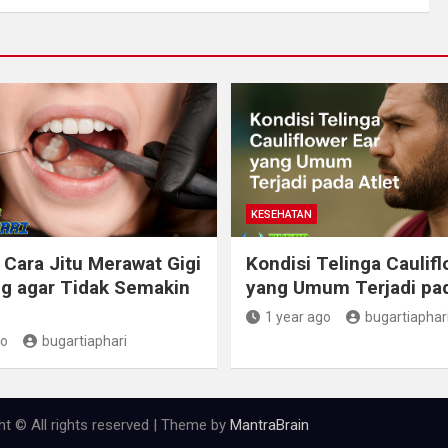
KESEHATAN
 Cara Jitu Merawat Gigi
Kondisi Telinga Caulifl
g agar Tidak Semakin
yang Umum Terjadi pad
1 year ago
bugartiaphar
go
bugartiaphari
ht © All rights reserved | Theme by
MantraBrain