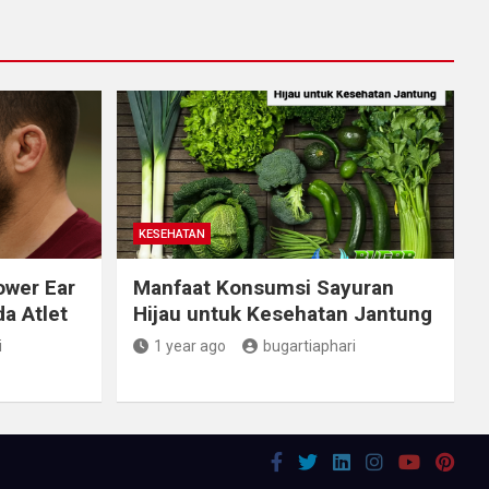
KESEHATAN
ower Ear
Manfaat Konsumsi Sayuran
a Atlet
Hijau untuk Kesehatan Jantung
i
1 year ago
bugartiaphari