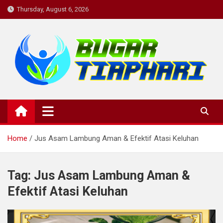
Skip
Thursday, August 6, 2026
to
content
BugarTiapHari: Rutinitas
bugartiaphari, medis, dokter, penyakit, komunitas kesehatan,
informasi kesehatan, konsultasi kesehatan , diskusi kesehatan,
Harian untuk Tubuh Bugar dan
kesehatan, komunitas
Pikiran yang Sehat.
Home
Jus Asam Lambung Aman & Efektif Atasi Keluhan
Tag:
Jus Asam Lambung Aman &
Efektif Atasi Keluhan