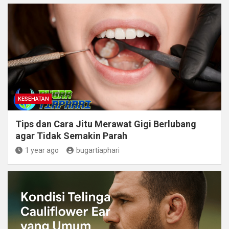
i
r
ş
r
ş
r
r
i
|
i
|
i
i
ş
ş
ş
ş
|
|
|
|
KESEHATAN
Tips dan Cara Jitu Merawat Gigi Berlubang
agar Tidak Semakin Parah
1 year ago
bugartiaphari