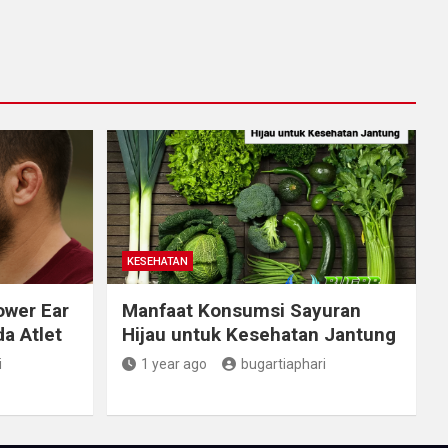
KESEHATAN
ower Ear
Manfaat Konsumsi Sayuran
a Atlet
Hijau untuk Kesehatan Jantung
i
1 year ago
bugartiaphari