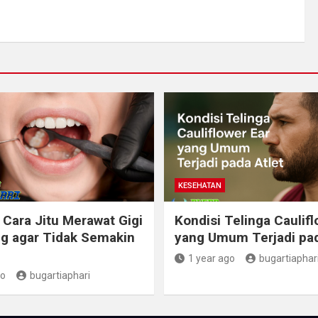
KESEHATAN
 Cara Jitu Merawat Gigi
Kondisi Telinga Caulifl
g agar Tidak Semakin
yang Umum Terjadi pad
1 year ago
bugartiaphar
go
bugartiaphari