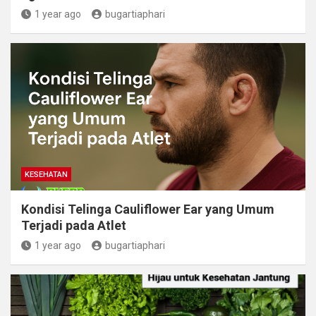
1 year ago
bugartiaphari
KESEHATAN
Kondisi Telinga Cauliflower Ear yang Umum
Terjadi pada Atlet
1 year ago
bugartiaphari