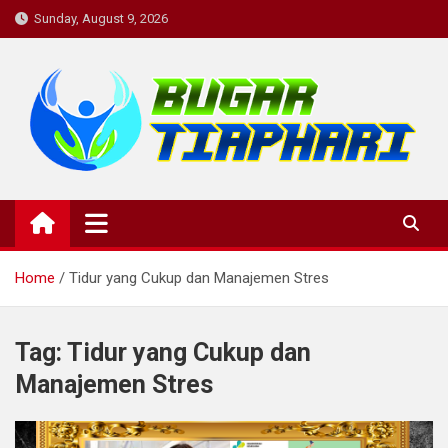
Skip
Sunday, August 9, 2026
to
content
BugarTiapHari: Rutinitas
bugartiaphari, medis, dokter, penyakit, komunitas kesehatan,
informasi kesehatan, konsultasi kesehatan , diskusi kesehatan,
Harian untuk Tubuh Bugar dan
kesehatan, komunitas
Pikiran yang Sehat.
Home
Tidur yang Cukup dan Manajemen Stres
Tag:
Tidur yang Cukup dan
Manajemen Stres