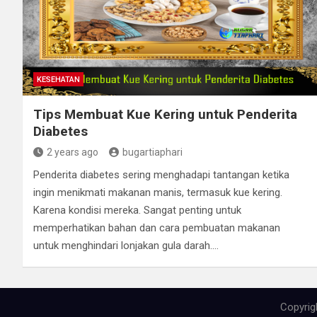
KESEHATAN
Tips Membuat Kue Kering untuk Penderita
Diabetes
2 years ago
bugartiaphari
Penderita diabetes sering menghadapi tantangan ketika
ingin menikmati makanan manis, termasuk kue kering.
Karena kondisi mereka. Sangat penting untuk
memperhatikan bahan dan cara pembuatan makanan
untuk menghindari lonjakan gula darah.…
ş
v
v
v
v
c
c
c
v
ş
c
c
ş
c
c
c
b
c
ş
c
ş
v
v
l
g
g
g
g
g
v
g
g
g
Copyrig
a
i
i
i
i
a
a
a
i
a
a
a
a
a
a
a
o
a
a
a
a
i
i
e
o
a
o
o
o
i
a
o
o