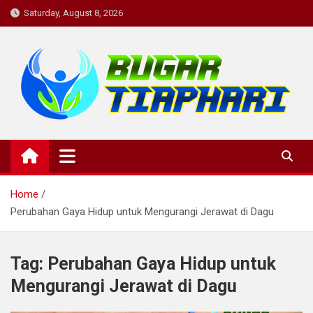
Skip
Saturday, August 8, 2026
to
content
BugarTiapHari: Rutinitas
bugartiaphari, medis, dokter, penyakit, komunitas kesehatan,
informasi kesehatan, konsultasi kesehatan , diskusi kesehatan,
Harian untuk Tubuh Bugar dan
kesehatan, komunitas
Pikiran yang Sehat.
Home
Perubahan Gaya Hidup untuk Mengurangi Jerawat di Dagu
Tag:
Perubahan Gaya Hidup untuk
Mengurangi Jerawat di Dagu