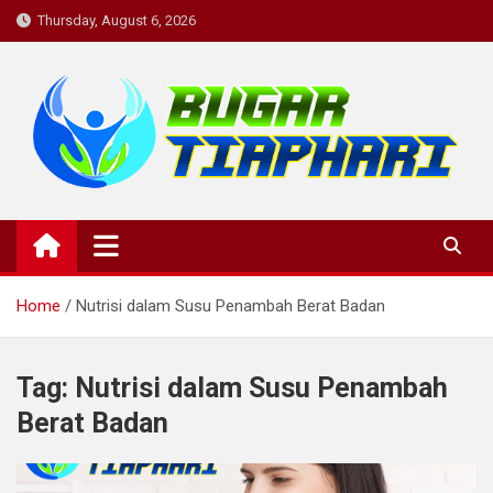
Skip
Thursday, August 6, 2026
to
content
BugarTiapHari: Rutinitas
bugartiaphari, medis, dokter, penyakit, komunitas kesehatan,
informasi kesehatan, konsultasi kesehatan , diskusi kesehatan,
Harian untuk Tubuh Bugar dan
kesehatan, komunitas
Pikiran yang Sehat.
Home
Nutrisi dalam Susu Penambah Berat Badan
Tag:
Nutrisi dalam Susu Penambah
Berat Badan