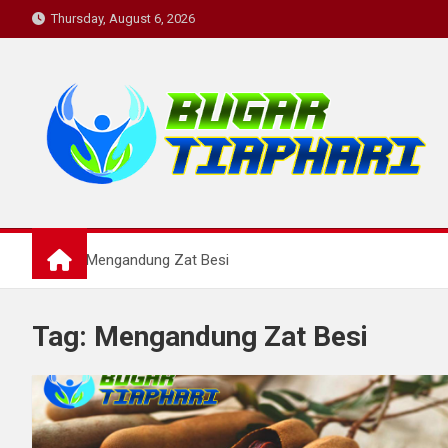
Skip
Thursday, August 6, 2026
to
content
BugarTiapHari: Rutinit
bugartiaphari, medis, dokter, penyakit, komunitas kesehatan, i
Home
Mengandung Zat Besi
Sehat.
Tag:
Mengandung Zat Besi