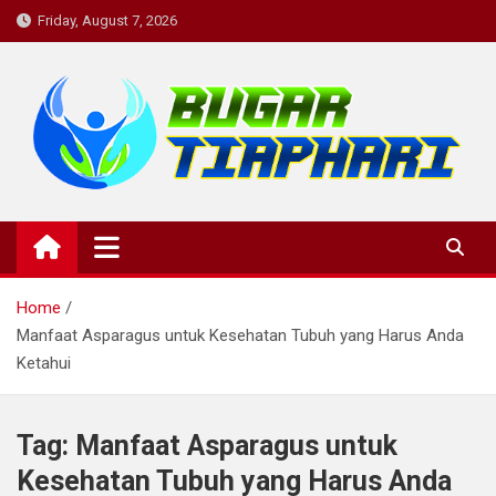
Skip
Friday, August 7, 2026
to
content
BugarTiapHari: Rutinitas
bugartiaphari, medis, dokter, penyakit, komunitas kesehatan,
informasi kesehatan, konsultasi kesehatan , diskusi kesehatan,
Harian untuk Tubuh Bugar dan
kesehatan, komunitas
Pikiran yang Sehat.
Home
Manfaat Asparagus untuk Kesehatan Tubuh yang Harus Anda
Ketahui
Tag:
Manfaat Asparagus untuk
Kesehatan Tubuh yang Harus Anda