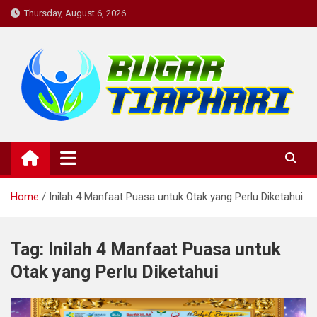
Skip
Thursday, August 6, 2026
to
content
BugarTiapHari: Rutinitas
bugartiaphari, medis, dokter, penyakit, komunitas kesehatan,
informasi kesehatan, konsultasi kesehatan , diskusi kesehatan,
Harian untuk Tubuh Bugar dan
kesehatan, komunitas
Pikiran yang Sehat.
Home
Inilah 4 Manfaat Puasa untuk Otak yang Perlu Diketahui
Tag:
Inilah 4 Manfaat Puasa untuk
Otak yang Perlu Diketahui