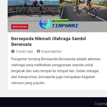
KESEHATAN
Bersepeda Nikmati Olahraga Sambil
Berwisata
3 years ago
bugartiaphari
Pengantar tentang Bersepeda Bersepeda adalah aktivitas
olahraga yang melibatkan penggunaan sepeda untuk
bergerak dari satu tempat ke tempat lain. Selain sebagai
alat transportasi, bersepeda juga merupakan kegiatan
rekreasi yang populer…
ş
v
v
v
v
c
c
c
v
ş
c
c
ş
c
c
c
b
c
ş
c
ş
v
v
l
g
g
g
g
g
v
g
g
g
Copyrig
a
i
i
i
i
a
a
a
i
a
a
a
a
a
a
a
o
a
a
a
a
i
i
e
o
a
o
o
o
i
a
o
o