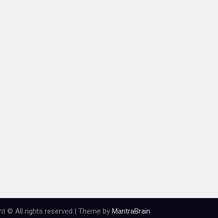
ht © All rights reserved | Theme by
MantraBrain